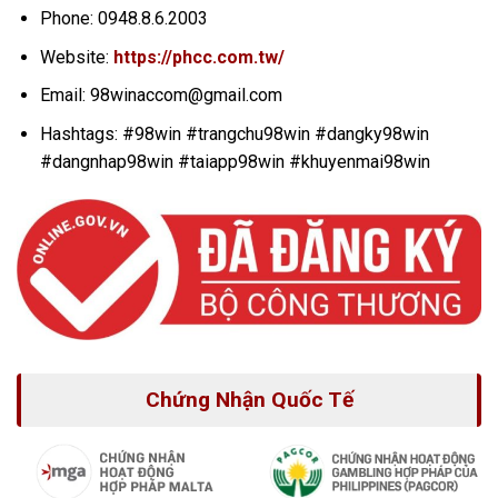
Phone: 0948.8.6.2003
Website:
https://phcc.com.tw/
Email:
98winaccom@gmail.com
Hashtags: #98win #trangchu98win #dangky98win
#dangnhap98win #taiapp98win #khuyenmai98win
Chứng Nhận Quốc Tế