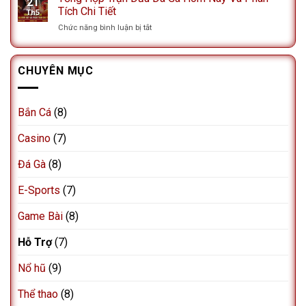
21
Trực
Những
Tích Chi Tiết
Trường
Th5
Tiếp
Trận
2026
Chức năng bình luận bị tắt
ở
24/7
Chiến
Tổng
–
Kê
Hợp
Xem
Nảy
Trận
Trận
Lửa
CHUYÊN MỤC
Đấu
Đấu
Đá
Siêu
Gà
Kịch
Hôm
Bắn Cá
(8)
Tính
Nay
Tại
Và
98WIN
Casino
(7)
Phân
Tích
Đá Gà
(8)
Chi
Tiết
E-Sports
(7)
Game Bài
(8)
Hỗ Trợ
(7)
Nổ hũ
(9)
Thể thao
(8)