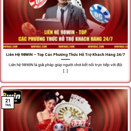
Liên Hệ 98WIN – Top Các Phương Thức Hỗ Trợ Khách Hàng 24/7
Liên hệ 98WIN là giải pháp giúp người chơi kết nối trực tiếp với đội
[...]
21
Th5