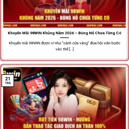
Khuyến Mãi 98WIN Khủng Năm 2026 – Bùng Nổ Chưa Từng Có
Khuyến mãi 98WIN được ví như “cánh cửa vàng” đưa hội viên bước
vào thế [...]
21
Th5