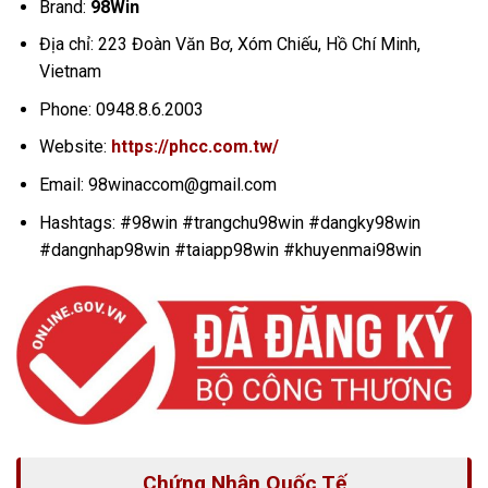
Brand:
98Win
Địa chỉ: 223 Đoàn Văn Bơ, Xóm Chiếu, Hồ Chí Minh,
Vietnam
Phone: 0948.8.6.2003
Website:
https://phcc.com.tw/
Email:
98winaccom@gmail.com
Hashtags: #98win #trangchu98win #dangky98win
#dangnhap98win #taiapp98win #khuyenmai98win
Chứng Nhận Quốc Tế