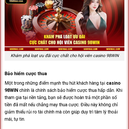
Khám phá loạt ưu đãi cực chất cho hội viên casino 98WIN
Bảo hiểm cược thua
Một trong những điểm mạnh thu hút khách hàng tại
casino
98WIN
chính là chính sách bảo hiểm cược thua hấp dẫn. Khi
tham gia tại nền tảng, bạn sẽ được hoàn trả một phần số
tiền đã mất nếu chẳng may thua cược. Điều này không chỉ
giảm thiểu rủi ro tài chính mà còn giúp duy trì tâm lý thoải
mái, tự tin.