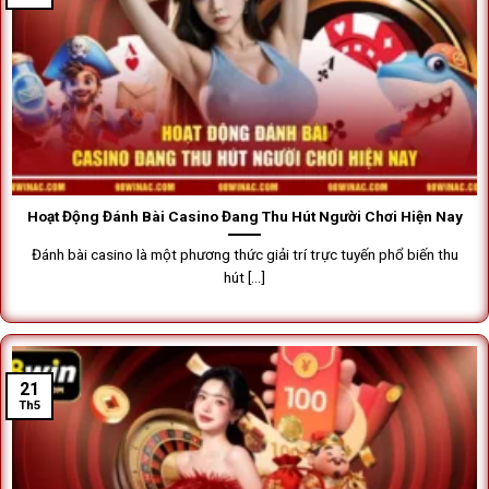
Hoạt Động Đánh Bài Casino Đang Thu Hút Người Chơi Hiện Nay
Đánh bài casino là một phương thức giải trí trực tuyến phổ biến thu
hút [...]
21
Th5