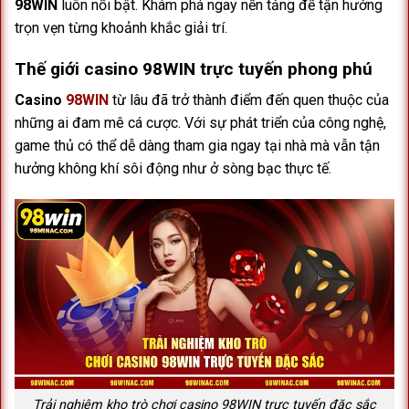
98WIN
luôn nổi bật. Khám phá ngay nền tảng để tận hưởng
trọn vẹn từng khoảnh khắc giải trí.
Thế giới casino 98WIN trực tuyến phong phú
Casino
98WIN
từ lâu đã trở thành điểm đến quen thuộc của
những ai đam mê cá cược. Với sự phát triển của công nghệ,
game thủ có thể dễ dàng tham gia ngay tại nhà mà vẫn tận
hưởng không khí sôi động như ở sòng bạc thực tế.
Trải nghiệm kho trò chơi casino 98WIN trực tuyến đặc sắc