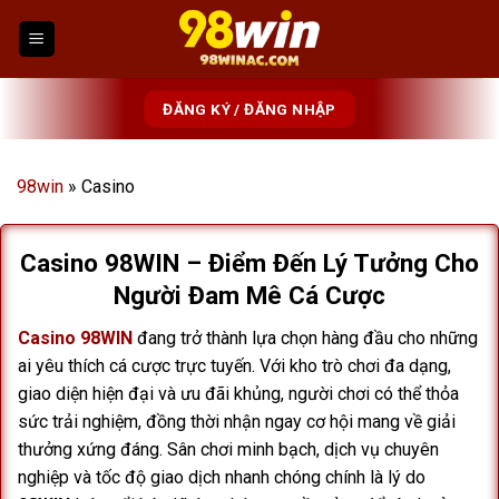
Skip
to
content
ĐĂNG KÝ / ĐĂNG NHẬP
98win
»
Casino
Casino 98WIN – Điểm Đến Lý Tưởng Cho
Người Đam Mê Cá Cược
Casino 98WIN
đang trở thành lựa chọn hàng đầu cho những
ai yêu thích cá cược trực tuyến. Với kho trò chơi đa dạng,
giao diện hiện đại và ưu đãi khủng, người chơi có thể thỏa
sức trải nghiệm, đồng thời nhận ngay cơ hội mang về giải
thưởng xứng đáng. Sân chơi minh bạch, dịch vụ chuyên
nghiệp và tốc độ giao dịch nhanh chóng chính là lý do