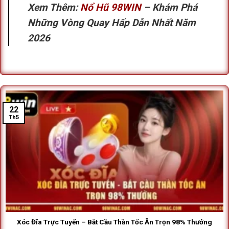
Xem Thêm:
Nổ Hũ 98WIN
– Khám Phá
Những Vòng Quay Hấp Dẫn Nhất Năm
2026
22
Th5
Xóc Đĩa Trực Tuyến – Bắt Cầu Thần Tốc Ăn Trọn 98% Thưởng