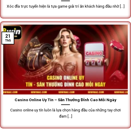
Xóc đĩa trực tuyến hiện là tựa game giải trí ăn khách hàng đầu nhờ [...]
21
Th5
Casino Online Uy Tín – Săn Thưởng Đỉnh Cao Mỗi Ngày
Casino online uy tín luôn là lựa chọn hàng đầu của những tay chơi
đam [...]