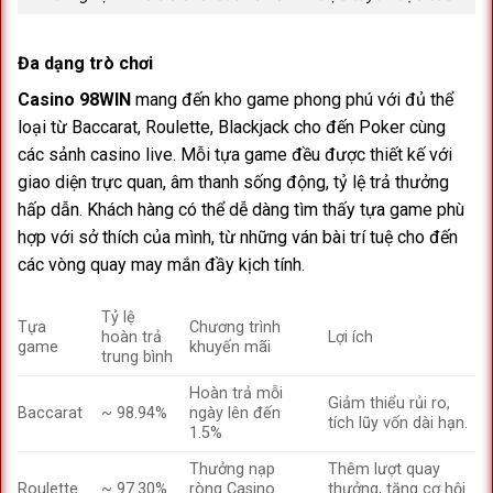
Đa dạng trò chơi
Casino 98WIN
mang đến kho game phong phú với đủ thể
loại từ Baccarat, Roulette, Blackjack cho đến Poker cùng
các sảnh casino live. Mỗi tựa game đều được thiết kế với
giao diện trực quan, âm thanh sống động, tỷ lệ trả thưởng
hấp dẫn. Khách hàng có thể dễ dàng tìm thấy tựa game phù
hợp với sở thích của mình, từ những ván bài trí tuệ cho đến
các vòng quay may mắn đầy kịch tính.
Tỷ lệ
Tựa
Chương trình
hoàn trả
Lợi ích
game
khuyến mãi
trung bình
Hoàn trả mỗi
Giảm thiểu rủi ro,
Baccarat
~ 98.94%
ngày lên đến
tích lũy vốn dài hạn.
1.5%
Thưởng nạp
Thêm lượt quay
Roulette
~ 97.30%
ròng Casino
thưởng, tăng cơ hội