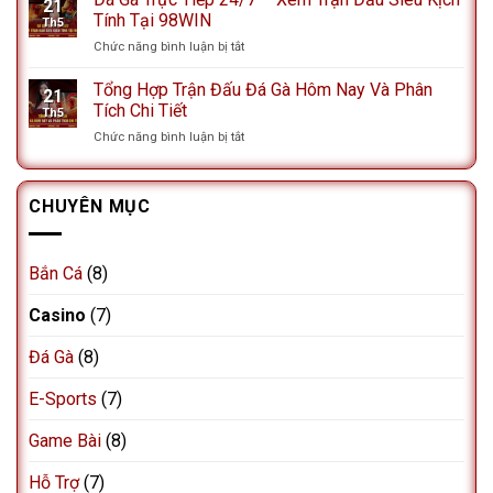
Chiến
21
Thomo
Kíp
Tính Tại 98WIN
Sinh
Th5
2026
Thắng
Tử
Chức năng bình luận bị tắt
ở
–
Lớn
Đá
Đỉnh
Tại
Gà
Tổng Hợp Trận Đấu Đá Gà Hôm Nay Và Phân
Cao
Đấu
21
Trực
Những
Tích Chi Tiết
Trường
Th5
Tiếp
Trận
2026
Chức năng bình luận bị tắt
ở
24/7
Chiến
Tổng
–
Kê
Hợp
Xem
Nảy
Trận
Trận
Lửa
CHUYÊN MỤC
Đấu
Đấu
Đá
Siêu
Gà
Kịch
Hôm
Bắn Cá
(8)
Tính
Nay
Tại
Và
98WIN
Casino
(7)
Phân
Tích
Đá Gà
(8)
Chi
Tiết
E-Sports
(7)
Game Bài
(8)
Hỗ Trợ
(7)