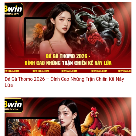
Đá Gà Thomo 2026 – Đỉnh Cao Những Trận Chiến Kê Nảy
Lửa