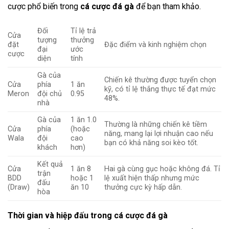
cược phổ biến trong
cá cược đá gà
để bạn tham khảo.
Đối
Tỉ lệ trả
Cửa
tượng
thưởng
đặt
Đặc điểm và kinh nghiệm chọn
đại
ước
cược
diện
tính
Gà của
Chiến kê thường được tuyển chọn
Cửa
phía
1 ăn
kỹ, có tỉ lệ thắng thực tế đạt mức
Meron
đội chủ
0.95
48%.
nhà
Gà của
1 ăn 1.0
Thường là những chiến kê tiềm
Cửa
phía
(hoặc
năng, mang lại lợi nhuận cao nếu
Wala
đội
cao
bạn có khả năng soi kèo tốt.
khách
hơn)
Kết quả
Cửa
1 ăn 8
Hai gà cùng gục hoặc không đá. Tỉ
trận
BDD
hoặc 1
lệ xuất hiện thấp nhưng mức
đấu
(Draw)
ăn 10
thưởng cực kỳ hấp dẫn.
hòa
Thời gian và hiệp đấu trong cá cược đá gà