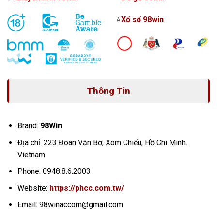
⭐
Xổ số 98win
Thông Tin
Brand:
98Win
Địa chỉ: 223 Đoàn Văn Bơ, Xóm Chiếu, Hồ Chí Minh,
Vietnam
Phone: 0948.8.6.2003
Website:
https://phcc.com.tw/
Email:
98winaccom@gmail.com