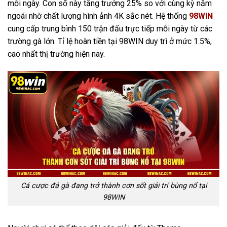
mỗi ngày. Con số này tăng trưởng 25% so với cùng kỳ năm
ngoái nhờ chất lượng hình ảnh 4K sắc nét. Hệ thống
98WIN
cung cấp trung bình 150 trận đấu trực tiếp mỗi ngày từ các
trường gà lớn. Tỉ lệ hoàn tiền tại 98WIN duy trì ở mức 1.5%,
cao nhất thị trường hiện nay.
Cá cược đá gà đang trở thành cơn sốt giải trí bùng nổ tại
98WIN