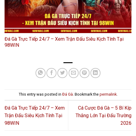
Đá Gà Trực Tiếp 24/7 – Xem Trận Đấu Siêu Kịch Tính Tại
98WIN
This entry was posted in
Đá Gà
. Bookmark the
permalink
.
Đá Gà Trực Tiếp 24/7 – Xem
Cá Cược Đá Gà – 5 Bí Kíp
Trận Đấu Siêu Kịch Tính Tại
Thắng Lớn Tại Đấu Trường
98WIN
2026