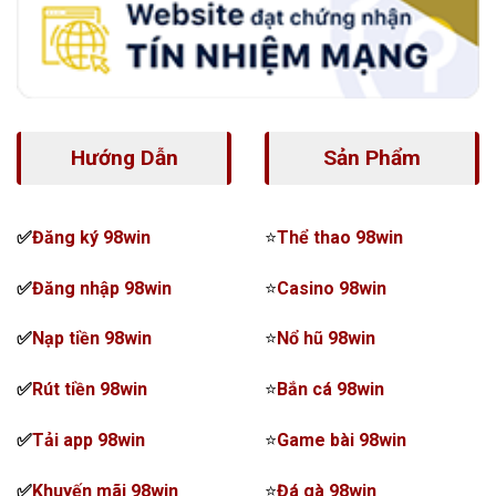
Hướng Dẫn
Sản Phẩm
✅
Đăng ký 98win
⭐
Thể thao 98win
✅
Đăng nhập 98win
⭐
Casino 98win
✅
Nạp tiền 98win
⭐
Nổ hũ 98win
✅
Rút tiền 98win
⭐
Bắn cá 98win
✅
Tải app 98win
⭐
Game bài 98win
✅
Khuyến mãi 98win
⭐
Đá gà 98win