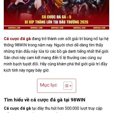
Cá cược đá gà
đang trở thành cơn sốt giải trí bùng nổ tại hệ
thống 98WIN trong năm nay. Người chơi dễ dàng tìm thấy
những trận đấu nảy lửa từ các bồ gà danh tiếng nhất thế giới.
Sân chơi này cam kết mang đến tỉ lệ thưởng cao cùng sự
minh bạch tuyệt đối. Hãy cùng khám phá thế giới giải trí đầy
kịch tính này ngay bây giờ.
Mục lục
Tìm hiểu về cá cược đá gà tại 98WIN
Cá cược đá gà
tại đây thu hút hơn 500.000 lượt truy cập