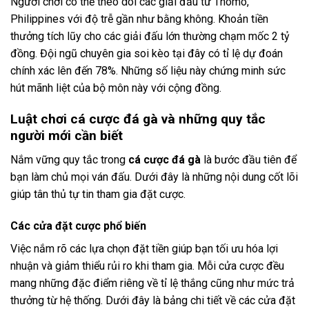
Người chơi có thể theo dõi các giải đấu từ Thomo,
Philippines với độ trễ gần như bằng không. Khoản tiền
thưởng tích lũy cho các giải đấu lớn thường chạm mốc 2 tỷ
đồng. Đội ngũ chuyên gia soi kèo tại đây có tỉ lệ dự đoán
chính xác lên đến 78%. Những số liệu này chứng minh sức
hút mãnh liệt của bộ môn này với cộng đồng.
Luật chơi cá cược đá gà và những quy tắc
người mới cần biết
Nắm vững quy tắc trong
cá cược đá gà
là bước đầu tiên để
bạn làm chủ mọi ván đấu. Dưới đây là những nội dung cốt lõi
giúp tân thủ tự tin tham gia đặt cược.
Các cửa đặt cược phổ biến
Việc nắm rõ các lựa chọn đặt tiền giúp bạn tối ưu hóa lợi
nhuận và giảm thiểu rủi ro khi tham gia. Mỗi cửa cược đều
mang những đặc điểm riêng về tỉ lệ thắng cũng như mức trả
thưởng từ hệ thống. Dưới đây là bảng chi tiết về các cửa đặt